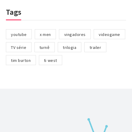
Tags
youtube
x men
vingadores
videogame
TV série
turnê
trilogia
trailer
tim burton
ti west