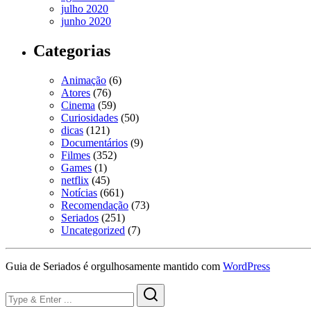
julho 2020
junho 2020
Categorias
Animação
(6)
Atores
(76)
Cinema
(59)
Curiosidades
(50)
dicas
(121)
Documentários
(9)
Filmes
(352)
Games
(1)
netflix
(45)
Notícias
(661)
Recomendação
(73)
Seriados
(251)
Uncategorized
(7)
Guia de Seriados é orgulhosamente mantido com
WordPress