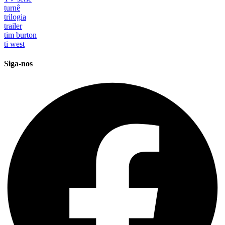
turnê
trilogia
trailer
tim burton
ti west
Siga-nos