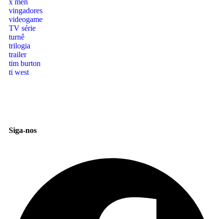
x men
vingadores
videogame
TV série
turnê
trilogia
trailer
tim burton
ti west
Siga-nos