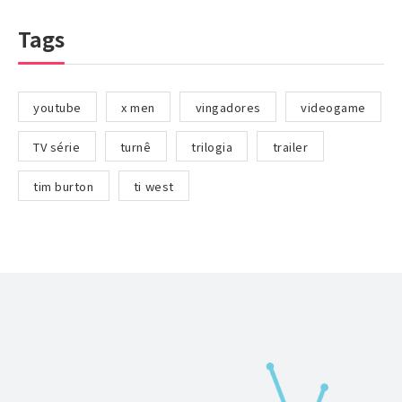
Tags
youtube
x men
vingadores
videogame
TV série
turnê
trilogia
trailer
tim burton
ti west