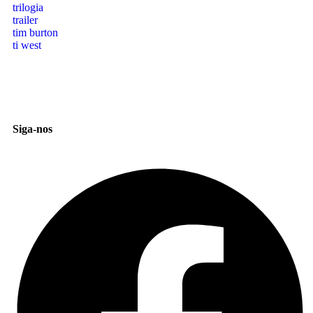
trilogia
trailer
tim burton
ti west
Siga-nos