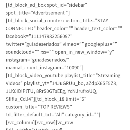
[td_block_ad_box spot_id=”sidebar”
spot_title=”Advertisement “]
[td_block_social_counter custom_title=”STAY
CONNECTED” header_color=”” header_text_color=””
facebook=”111147982256097″
twitter=”guiadeseriados” vimeo=”” googleplus=””
soundcloud=”” rss=”” open_in_new_window=”y”
instagram=”guiadeseriados/”
manual_count_instagram=”10090″]
[td_block_video_youtube playlist_title=”Streaming
Videos” playlist_yt=”14JuGRUu_bo, aZdpX6SF5Z8,
1LK0iDlPlTU, 8RrS0GTsEEg, YcNJrufroUQ,
Sfiflu_CdJ4″][td_block_18 limit=”5″
custom_title=”TOP REVIEWS”
td_filter_default_txt=”All” category_id=””]
[/vc_column][/vc_row][vc_row