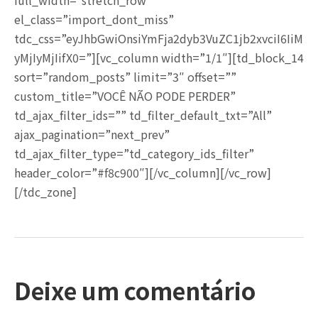
full_width=”stretch_row”
el_class=”import_dont_miss”
tdc_css=”eyJhbGwiOnsiYmFja2dyb3VuZC1jb2xvciI6IiM
yMjIyMjIifX0=”][vc_column width=”1/1″][td_block_14
sort=”random_posts” limit=”3″ offset=””
custom_title=”VOCÊ NÃO PODE PERDER”
td_ajax_filter_ids=”” td_filter_default_txt=”All”
ajax_pagination=”next_prev”
td_ajax_filter_type=”td_category_ids_filter”
header_color=”#f8c900″][/vc_column][/vc_row]
[/tdc_zone]
Deixe um comentário