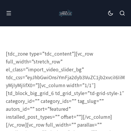
[tdc_zone type=”tdc_content”][vc_row
full_width=”stretch_row”
el_class=”import_video_slider_bg”
tdc_css=”eyJhbGwiOnsiYmFja2dyb3VuZC1jb2xvciI6IiM
yMjIyMjIifX0=”][vc_column width=”1/1″]
[td_block_big_grid_6 td_grid_style=”td-grid-style-1″
category_id=”” category_ids=”” tag_slug=””
autors_id=”” sort=”featured”
installed_post_types=”” offset=””][/vc_column]
[/vc_row][vc_row full_width=”” parallax=””