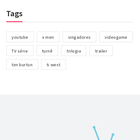
Tags
youtube
x men
vingadores
videogame
TV série
turnê
trilogia
trailer
tim burton
ti west