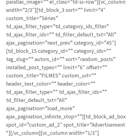
parallax_image=”” el_class=”td-ss-row”][vc_column
width=”2/3″][td_block_3 sort=”” limit=”4″
custom_title=”Séries”
td_ajax_filter_type=”td_category_ids_filter”
td_ajax_filter_ids=”” td_filter_default_txt=”All”
ajax_pagination=”next_prev” category_id=”45″]
[td_block_15 category_id=”” category_ids=””
tag_slug=”” autors_id=”” sort=”random_posts”
installed_post_types=”” limit=”6″ offset=””
custom_title=”FILMES” custom_url=””
header_text_color=”” header_color=””
td_ajax_filter_type=”” td_ajax_filter_ids=””
td_filter_default_txt=”All”
ajax_pagination=”load_more”
ajax_pagination_infinite_stop=””][td_block_ad_box
spot_id=”custom_ad_2″ spot_title=”Advertisement
“][/vc_column][vc_column width=”1/3″]