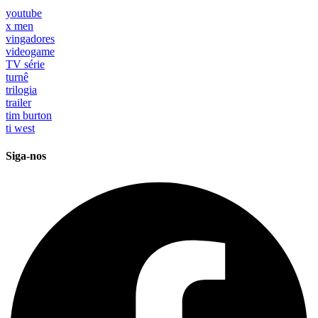
youtube
x men
vingadores
videogame
TV série
turnê
trilogia
trailer
tim burton
ti west
Siga-nos