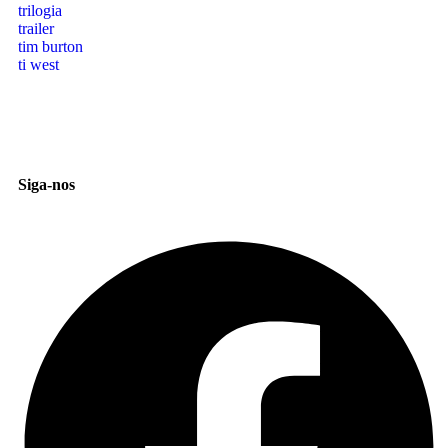
trilogia
trailer
tim burton
ti west
Siga-nos