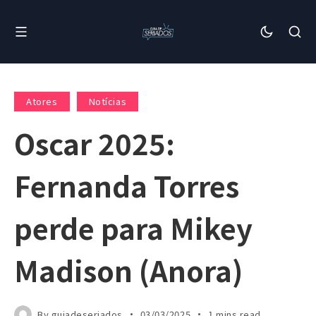
Atores
Notícias
Oscar 2025:
Fernanda Torres
perde para Mikey
Madison (Anora)
By
guiadeseriados
03/03/2025
1 mins read