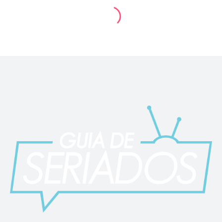
Notícias
“Ainda Estou Aqui”:
Brasil conquista seu
primeiro Oscar
By
guiadeseriados
03/03/2025
1 mins read