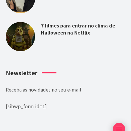
internacional, uma vez que
Emilia Pérez
, do francês
Jacques Audiard, era apontado como o favorito,
acumulando
13 indicações contra as três do longa
brasileiro.
A revista
Variety
chamou a vitória de
“chocante”, e a revista People destacou que Ainda
Estou Aqui
“superou o favorito e levou para casa o
prêmio”.
O filme, é um drama baseado em histórias reais,
explora temas de memória, justiça e resiliência, com
uma narrativa maravilhosa sobre os resquícios do
autoritarismo no Brasil e suas consequências para o
presente. Dirigido por Walter Salles, cineasta
renomado.
A
Hollywood Reporter
enfatizou o discurso