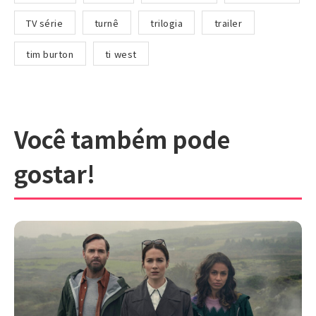
TV série
turnê
trilogia
trailer
tim burton
ti west
Você também pode
gostar!