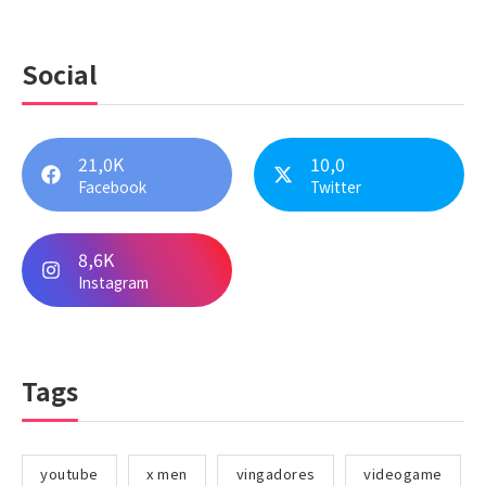
Social
21,0K
10,0
Facebook
Twitter
8,6K
Instagram
Tags
youtube
x men
vingadores
videogame