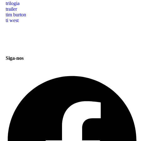
trilogia
trailer
tim burton
ti west
Siga-nos