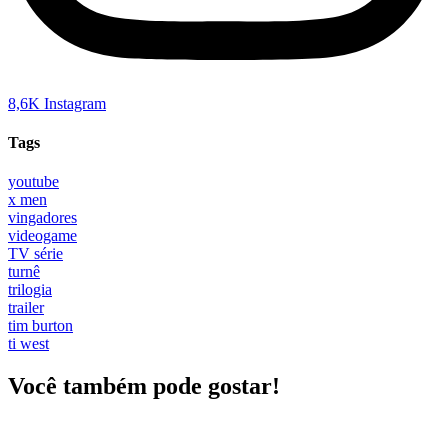
8,6K
Instagram
Tags
youtube
x men
vingadores
videogame
TV série
turnê
trilogia
trailer
tim burton
ti west
Você também pode gostar!