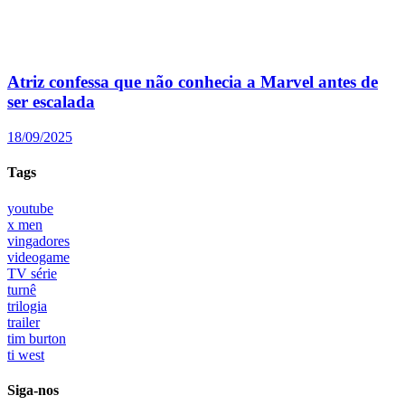
Atriz confessa que não conhecia a Marvel antes de
ser escalada
18/09/2025
Tags
youtube
x men
vingadores
videogame
TV série
turnê
trilogia
trailer
tim burton
ti west
Siga-nos