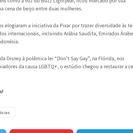
ans como a voz do Buzz Lightyear, ficou marcado por sua
a cena de beijo entre duas mulheres.
 elogiaram a iniciativa da Pixar por trazer diversidade às te
s internacionais, incluindo Arábia Saudita, Emirados Árabe
ndonésia.
da Disney à polêmica lei “Don’t Say Gay”, na Flórida, nos
oiadores da causa LGBTQ+, o estúdio chegou a restaurar a c
s!
ticias