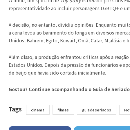
O filme, um spin-off de
Toy Story
estrelado por Chris Ev
representatividade ao incluir personagens LGBTQ+ e um
A decisão, no entanto, dividiu opiniões. Enquanto muitos
a cena levou ao banimento do longa em diversos mercado
Unidos, Bahrein, Egito, Kuwait, Omã, Catar, M,alásia e I
Além disso, a produção enfrentou críticas após a reação 
Estados Unidos. Depois da pressão de funcionários e ap
de beijo que havia sido cortada inicialmente.
Gostou? Continue acompanhando o Guia de Seriado
Tags
cinema
filmes
guiadeseriados
No