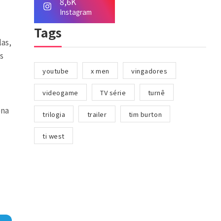
8,6K
Instagram
Tags
las,
s
youtube
x men
vingadores
videogame
TV série
turnê
ena
trilogia
trailer
tim burton
ti west