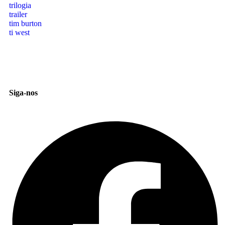
trilogia
trailer
tim burton
ti west
Siga-nos