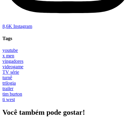
8,6K
Instagram
Tags
youtube
x men
vingadores
videogame
TV série
turnê
trilogia
trailer
tim burton
ti west
Você também pode gostar!