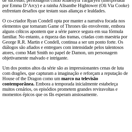
de sucessão, personagens como Rhaenyra Targaryen (interpretada
por Emma D’Arcy) e a rainha Alisanthe Hightower (Oli Via Cooke)
enfrentam desafios que testam suas alianças e lealdades.
O co-criador Ryan Condell opta por manter a narrativa focada nos
elementos que tornaram Game of Thrones tão envolvente, embora
alguns críticos apontem que a série parece segura em sua fórmula
familiar. No entanto, a riqueza das tramas, criadas com maestria por
George R.R. Martin e Condell, continua a ser um ponto forte. Os
diálogos são afiados e entregues com intensidade pelos talentosos
atores, como Matt Smith no papel de Damon, um personagem
objetivamente malvado e intrigante.
Um dos pontos altos da série são as impressionantes cenas de luta
com dragões, que capturam a imaginação e reforçam a reputação de
House of the Dragon como um
marco na televisão
contemporânea.
Embora a temporada inicialmente estabeleça
muitos cenários, os episódios prometem grandes reviravoltas e
momentos épicos que os fãs esperam ansiosamente.