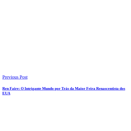
Previous Post
Ren Faire: O Intrigante Mundo por Trás da Maior Feira Renascentista dos
EUA