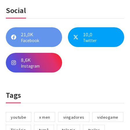
Social
21,0K
10,0
Facebook
Twitter
8,6K
Instagram
Tags
youtube
x men
vingadores
videogame
TV série
turnê
trilogia
trailer