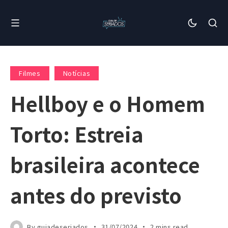
Filmes
Notícias
Hellboy e o Homem
Torto: Estreia
brasileira acontece
antes do previsto
By
guiadeseriados
31/07/2024
2 mins read