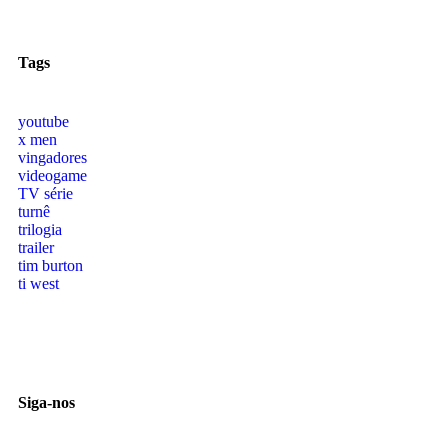
Tags
youtube
x men
vingadores
videogame
TV série
turnê
trilogia
trailer
tim burton
ti west
Siga-nos